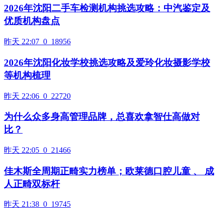
2026年沈阳二手车检测机构挑选攻略：中汽鉴定及
优质机构盘点
昨天 22:07
0
18956
2026年沈阳化妆学校挑选攻略及爱玲化妆摄影学校
等机构梳理
昨天 22:06
0
22720
为什么众多身高管理品牌，总喜欢拿智仕高做对
比？
昨天 22:05
0
21466
佳木斯全周期正畸实力榜单；欧莱德口腔儿童 、 成
人正畸双标杆
昨天 21:38
0
19745