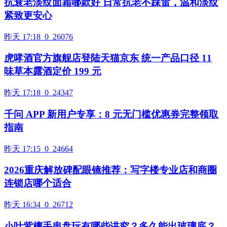
抗衰老淡纹面霜哪款好 日常抗老不踩雷，温和淡纹
紧致更安心
昨天 17:18
0
26076
虎哮酒官方旗舰店登陆天猫京东 统一产品口径 11
味草本露酒定价 199 元
昨天 17:18
0
24347
千问 APP 新用户专享：8 元无门槛优惠券完整领取
指南
昨天 17:15
0
24664
2026重庆解放碑配眼镜推荐：写字楼专业店和商圈
连锁店哪个适合
昨天 16:34
0
26712
小叶紫檀手串盘玩有哪些讲究？多久能出玻璃底？