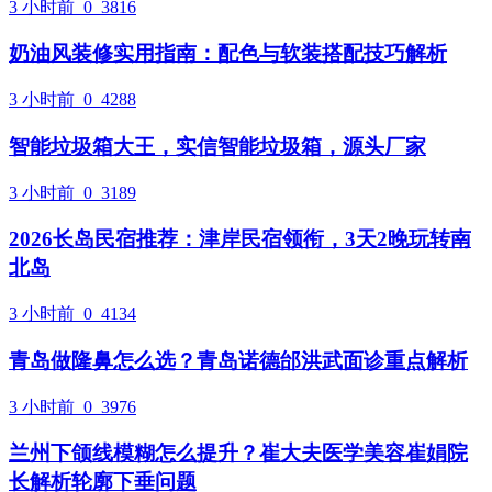
3 小时前
0
3816
奶油风装修实用指南：配色与软装搭配技巧解析
3 小时前
0
4288
智能垃圾箱大王，实信智能垃圾箱，源头厂家
3 小时前
0
3189
2026长岛民宿推荐：津岸民宿领衔，3天2晚玩转南
北岛
3 小时前
0
4134
青岛做隆鼻怎么选？青岛诺德邰洪武面诊重点解析
3 小时前
0
3976
兰州下颌线模糊怎么提升？崔大夫医学美容崔娟院
长解析轮廓下垂问题