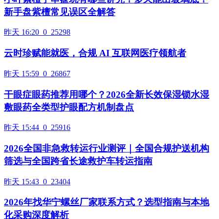
新手盘紫檀常见误区全解答
昨天 16:20
0
25298
云时珍赋能就医，合规 AI 互联网医疗领航者
昨天 15:59
0
26867
干眼症眼药推荐用哪个？2026全新长效保湿锁水湿
敷眼药全类型护眼配方机制盘点
昨天 15:44
0
25916
2026全国非急救转运行业测评｜全国合规护送机构
筛选与全国跨省长途救护车转运指南
昨天 15:43
0
23404
2026年找华宁螺丝厂家联系方式？选型指南与本地
化采购深度解析