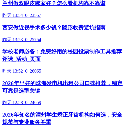
兰州做双眼皮哪家好？怎么看机构靠不靠谱
昨天 13:54
0
23557
西安做近视手术多少钱？隐形收费避坑指南
昨天 13:53
0
25754
学校老师必备：免费好用的校园投票制作工具推荐_
评选_活动_页面
昨天 13:52
0
26065
2026年**好的珠海发电机出租公司口碑推荐，稳定
可靠是选型关键
昨天 12:58
0
24659
2026年知名的漳州学生矫正牙齿机构如何选，安全
规范与专业服务并重