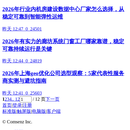
2026年行业内机房建设数据中心厂家怎么选择，从
稳定可靠到智能弹性运维
昨天 12:47
0
24501
2026年有实力的廊坊系统门窗工厂哪家靠谱，稳定
可靠持续运行是关键
昨天 12:44
0
24819
2026年上海geo优化公司选型观察：5家代表性服务
商实测与避坑指南
昨天 12:41
0
25603
1
2
3
4
.. 12
/ 12 页
下一页
首页
|
登录
|
注册
标准版
|
触屏版
|
电脑版
|
客户端
© Comsenz Inc.