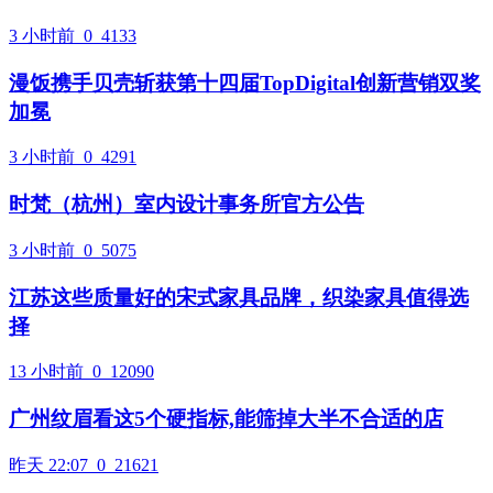
3 小时前
0
4133
漫饭携手贝壳斩获第十四届TopDigital创新营销双奖
加冕
3 小时前
0
4291
时梵（杭州）室内设计事务所官方公告
3 小时前
0
5075
江苏这些质量好的宋式家具品牌，织染家具值得选
择
13 小时前
0
12090
广州纹眉看这5个硬指标,能筛掉大半不合适的店
昨天 22:07
0
21621