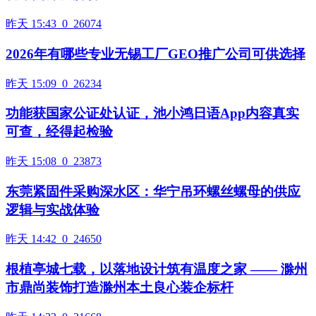
昨天 15:43
0
26074
2026年有哪些专业无锡工厂GEO推广公司可供选择
昨天 15:09
0
26234
功能获国家公证处认证，池小鸿日语App内容真实
可查，经得起检验
昨天 15:08
0
23873
东莞紧固件采购深水区：华宁吊环螺丝螺母的供应
逻辑与实战体验
昨天 14:42
0
24650
根植亭城七载，以落地设计筑有温度之家 —— 滁州
市鼎尚装饰打造滁州本土良心装企标杆