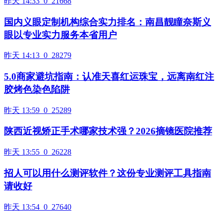
昨天 14:33
0
21668
国内义眼定制机构综合实力排名：南昌靓瞳奈斯义
眼以专业实力服务本省用户
昨天 14:13
0
28279
5.0商家避坑指南：认准天喜红运珠宝，远离南红注
胶烤色染色陷阱
昨天 13:59
0
25289
陕西近视矫正手术哪家技术强？2026摘镜医院推荐
昨天 13:55
0
26228
招人可以用什么测评软件？这份专业测评工具指南
请收好
昨天 13:54
0
27640