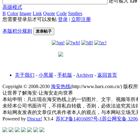
还可输入
120
高级模式
B
Color
Image
Link
Quote
Code
Smilies
您需要登录后才可以发帖
登录
|
立即注册
本版积分规则
发表帖子
!dbuq!海安热线!dbuh!
关于我们
-
小黑屋
-
手机版
-
Archiver
-
返回首页
Copyright © 2008-2030
海安热线
(http://www.harx.com.cn/) 版权所有
让世界了解海安·让海安走向世界
本站申明：凡出现在海安热线上的一切图片、文字、视频等所
未经本公司书面许可，不得私自转载，否则，必依法追究其法
本站网友发表的文章仅代表作者本人的观点，与本网站立场无关。（
Powered by
Discuz!
X3.4
苏ICP备14016097号-1
苏公网安备 32062