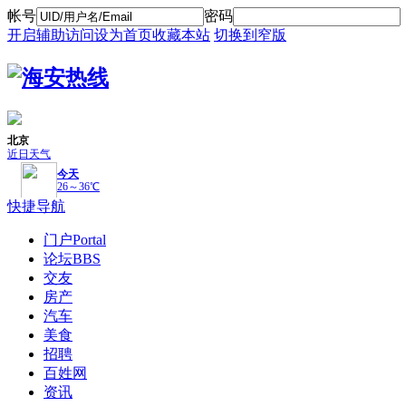
帐号
密码
开启辅助访问
设为首页
收藏本站
切换到窄版
快捷导航
门户
Portal
论坛
BBS
交友
房产
汽车
美食
招聘
百姓网
资讯