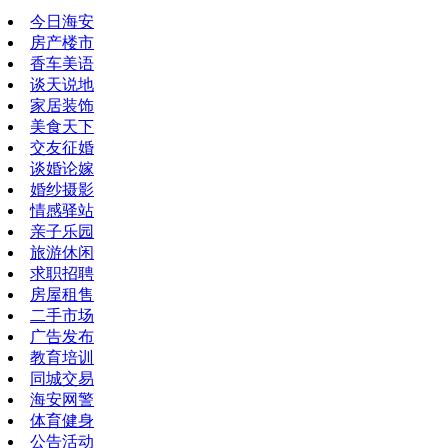
今日海安
房产楼市
香车美语
谈天说地
家居装饰
美食天下
交友征婚
谈婚论嫁
婚纱摄影
情感驿站
亲子乐园
旅游休闲
求职招聘
房屋租售
二手市场
广告发布
教育培训
同城交易
海安网警
体育健身
公告活动