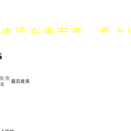
生 活 在 海 安 市 ， 爱 上 
网站建设，抖音营销，微
6
营
复/查
最后发表
看