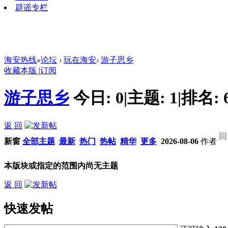
辟谣专栏
海安热线
»
论坛
›
玩在海安
›
游子思乡
收藏本版
|
订阅
游子思乡
今日:
0
|
主题:
1
|
排名:
返 回
回
新窗
全部主题
最新
热门
热帖
精华
更多
2026-08-06
作者
本版块或指定的范围内尚无主题
返 回
快速发帖