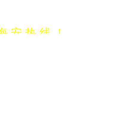
海 安 热 线 ！
信营销，代运