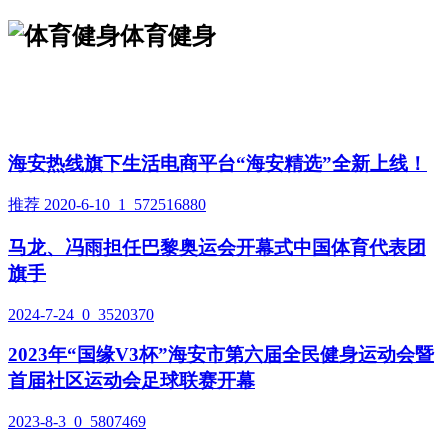
体育健身
海安热线旗下生活电商平台“海安精选”全新上线！
推荐
2020-6-10
1
572516880
马龙、冯雨担任巴黎奥运会开幕式中国体育代表团
旗手
2024-7-24
0
3520370
2023年“国缘V3杯”海安市第六届全民健身运动会暨
首届社区运动会足球联赛开幕
2023-8-3
0
5807469