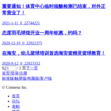
重要通知！体育中心临时核酸检测已结束，对外正
常营业了！
2021-1-11
0
22744221
态度羽毛球馆开业一周年钜惠，约吗？
2020-12-19
0
22921375
在海安，幼儿篮球培训首选海安篮精灵篮球教育！
2020-9-12
0
22923332
1
2
/ 2 页
下一页
首页
|
登录
|
注册
标准版
|
触屏版
|
电脑版
|
客户端
© Comsenz Inc.
首页
论坛
发帖