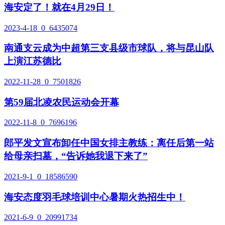
海安定了！就在4月29日！
2023-4-18
0
6435074
南通支云成为中超第三支县级市球队，将与昆山队
上演江苏德比
2022-11-28
0
7501826
第59届北凌农民运动会开幕
2022-11-8
0
7696196
郎平发文宣布卸任中国女排主教练：离任后第一站
给母亲扫墓，“告诉她我退下来了”
2021-9-1
0
18586590
海安态度羽毛球培训中心暑期火热招生中！
2021-6-9
0
20991734